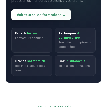
proposer les meilleures solutions à vos clients.
Voir toutes les formations →
Experts
terrain
Techniques
&
commerciales
Formateurs certifiés
Formations adaptées à
votre métier
Grande
satisfaction
Gain
d'autonomie
des installateurs déjà
suite à nos formations
formés
RESTEZ CONNECTÉS