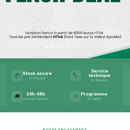
Précédent
Suiva
Service
Stock assuré
📦
🏷️
technique
en Belgique
en Belgique
24h-48h
Programme
🚚
⭐
Livraison Benelux
de fidélité
NOTRE ENGAGEMENT