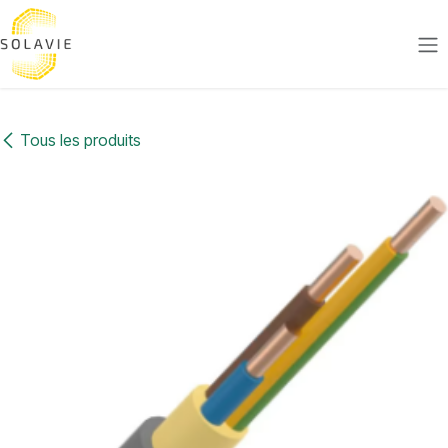
Se rendre au contenu
Tous les produits