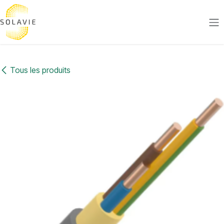
Se rendre au contenu
Tous les produits