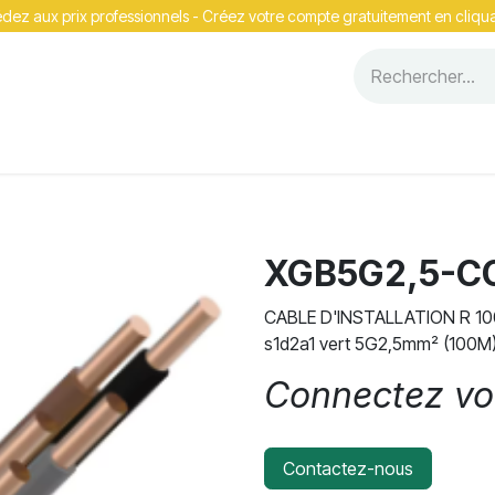
ez aux prix professionnels - Cr​​éez votre compte gratuitement en cliqua
Événements
XGB5G2,5-CC
CABLE D'INSTALLATION R 100 
s1d2a1 vert 5G2,5mm² (100M
Connectez vou
Contactez-nous