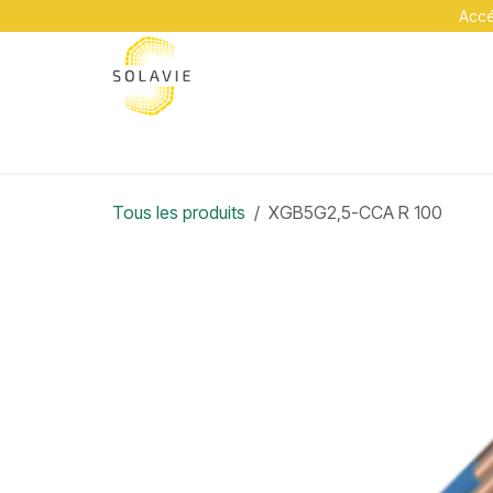
Se rendre au contenu
Accéd
A propos
Services
Académie
Contact
Tous les produits
XGB5G2,5-CCA R 100