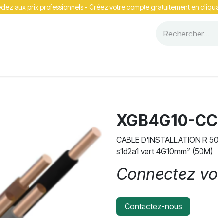
ez aux prix professionnels - Cr​​éez votre compte gratuitement en cliqua
Événements
XGB4G10-CC
CABLE D'INSTALLATION R 50 
s1d2a1 vert 4G10mm² (50M)
Connectez vou
Contactez-nous