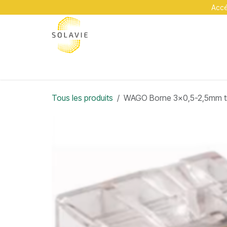
Se rendre au contenu
Accéd
A propos
Services
Académie
Contact
Tous les produits
WAGO Borne 3x0,5-2,5mm tr