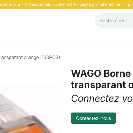
ez aux prix professionnels - Cr​​éez votre compte gratuitement en cliqua
Événements
ansparant orange (100PCS)
WAGO Borne
transparant 
Connectez vou
Contactez-nous