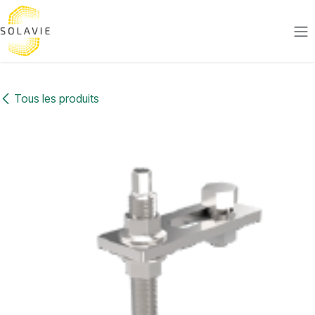
Se rendre au contenu
Tous les produits