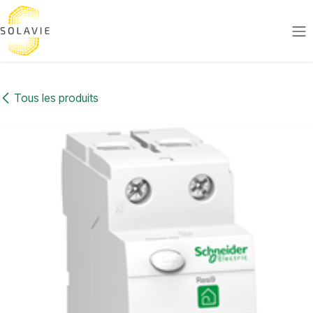
Se rendre au contenu
Tous les produits