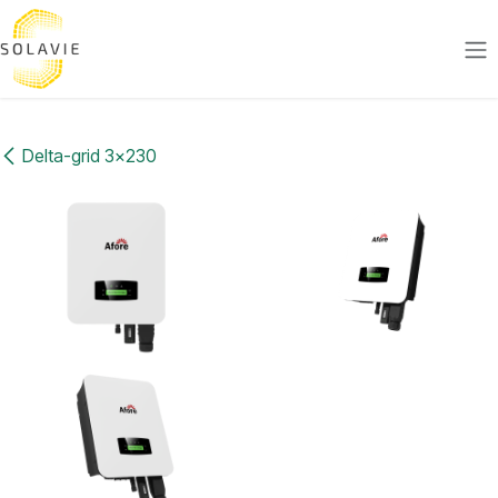
Se rendre au contenu
Delta-grid 3x230