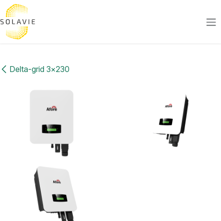
Se rendre au contenu
Delta-grid 3x230