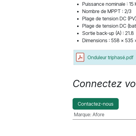
Puissance nominale : 15
Nombre de MPPT : 2/3
Plage de tension DC (PV)
Plage de tension DC (batt
Sortie back-up (A) : 21.8
Dimensions : 558 x 535
Onduleur triphasé.pdf
Connectez vou
Contactez-nous
Marque
:
Afore