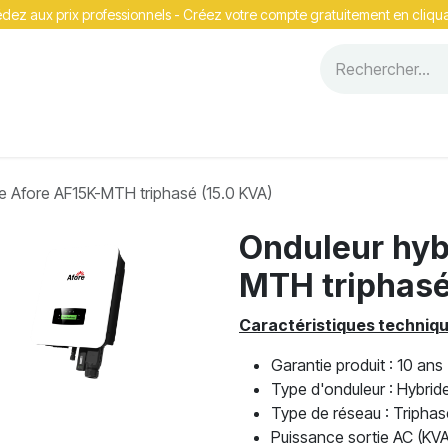
ez aux prix professionnels - Cr​​éez votre compte gratuitement en cliqua
Événements
e Afore AF15K-MTH triphasé (15.0 KVA)
Onduleur hyb
MTH triphasé
Caractéristiques techniq
Garantie produit : 10 ans
Type d'onduleur : Hybrid
Type de réseau : Triphas
Puissance sortie AC (KVA