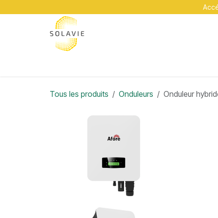
Se rendre au contenu
Accéd
A propos
Services
Académie
Contact
Tous les produits
Onduleurs
Onduleur hybrid