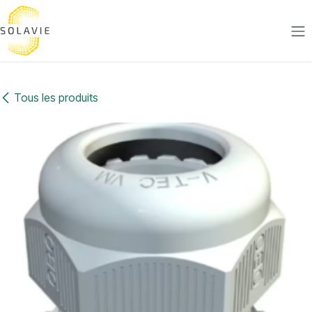
Se rendre au contenu
Tous les produits