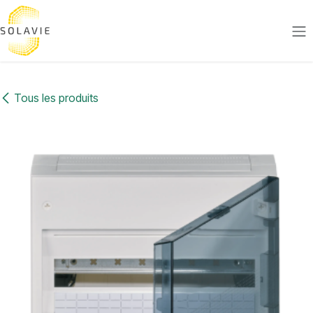
Se rendre au contenu
Tous les produits