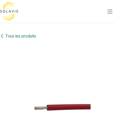
Se rendre au contenu
Tous les produits