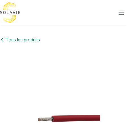
Se rendre au contenu
Tous les produits