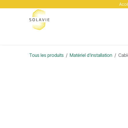
Se rendre au contenu
Accéd
A propos
Services
Académie
Contact
Tous les produits
Matériel d'installation
Cabl