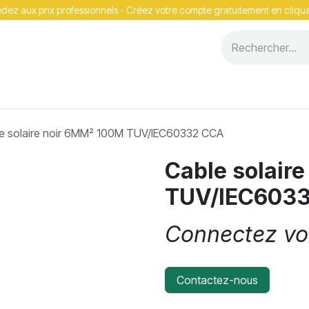
ez aux prix professionnels - Cr​​éez votre compte gratuitement en cliqua
Événements
e solaire noir 6MM² 100M TUV/IEC60332 CCA
Cable solair
TUV/IEC603
Connectez vou
Contactez-nous