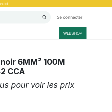
nt ici
Se connecter
WEBSHOP
e noir 6MM² 100M
32 CCA
s pour voir les prix