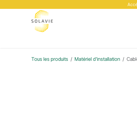
Se rendre au contenu
Accéd
A propos
Services
Académie
Contact
Tous les produits
Matériel d'installation
Cabl