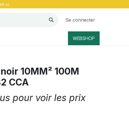
nt ici
Se connecter
WEBSHOP
e noir 10MM² 100M
32 CCA
s pour voir les prix