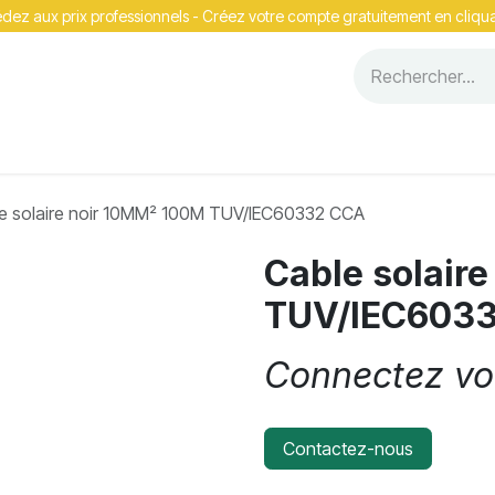
ez aux prix professionnels - Cr​​éez votre compte gratuitement en cliqua
Événements
e solaire noir 10MM² 100M TUV/IEC60332 CCA
Cable solair
TUV/IEC603
Connectez vou
Contactez-nous