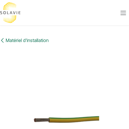
Se rendre au contenu
Matériel d'installation