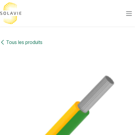
Se rendre au contenu
Tous les produits