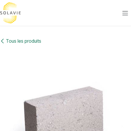
Se rendre au contenu
Tous les produits